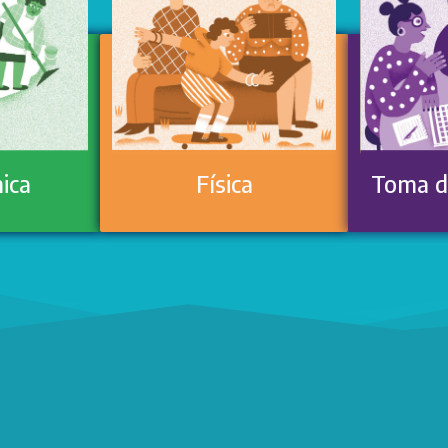
ica
Física
Toma d