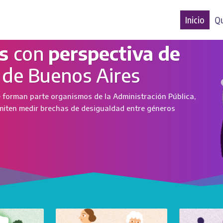
Inicio
Qu
es
con
perspectiva de
 de Buenos Aires
e forman parte organismos de la Administración Pública,
rmiten medir brechas de desigualdad entre géneros